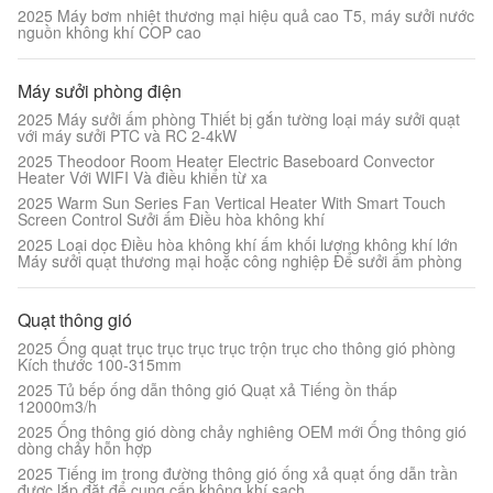
2025 Máy bơm nhiệt thương mại hiệu quả cao T5, máy sưởi nước
nguồn không khí COP cao
Máy sưởi phòng điện
2025 Máy sưởi ấm phòng Thiết bị gắn tường loại máy sưởi quạt
với máy sưởi PTC và RC 2-4kW
2025 Theodoor Room Heater Electric Baseboard Convector
Heater Với WIFI Và điều khiển từ xa
2025 Warm Sun Series Fan Vertical Heater With Smart Touch
Screen Control Sưởi ấm Điều hòa không khí
2025 Loại dọc Điều hòa không khí ấm khối lượng không khí lớn
Máy sưởi quạt thương mại hoặc công nghiệp Để sưởi ấm phòng
Quạt thông gió
2025 Ống quạt trục trục trục trục trộn trục cho thông gió phòng
Kích thước 100-315mm
2025 Tủ bếp ống dẫn thông gió Quạt xả Tiếng ồn thấp
12000m3/h
2025 Ống thông gió dòng chảy nghiêng OEM mới Ống thông gió
dòng chảy hỗn hợp
2025 Tiếng im trong đường thông gió ống xả quạt ống dẫn trần
được lắp đặt để cung cấp không khí sạch