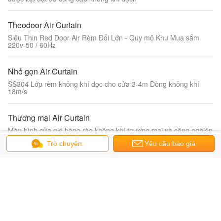
Theodoor Air Curtain
Siêu Thin Red Door Air Rèm Đối Lớn - Quy mô Khu Mua sắm
220v-50 / 60Hz
Nhỏ gọn Air Curtain
SS304 Lớp rèm không khí dọc cho cửa 3-4m Dòng không khí
18m/s
Thương mại Air Curtain
Màn hình cửa gió hàng rào không khí thương mại và công nghiệp
gió siêu lớn phía trên lối vào và lối ra
Trò chuyện
Yêu cầu báo giá
Cư Air Curtain
Cư ly tâm Overhead Door Air Curtain Đối với nhà hàng 13-16m /
s 16-20m / s
Nước nóng Air Curtain