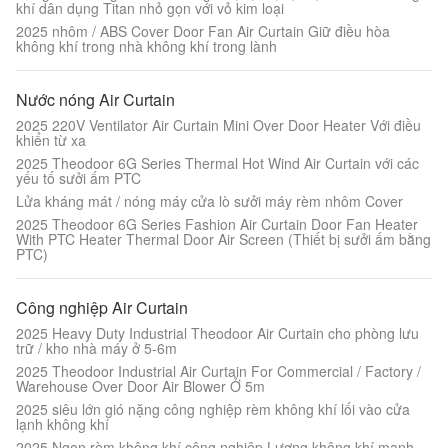
khí dân dụng Titan nhỏ gọn với vỏ kim loại
2025 nhôm / ABS Cover Door Fan Air Curtain Giữ điều hòa
không khí trong nhà không khí trong lành
Nước nóng Air Curtain
2025 220V Ventilator Air Curtain Mini Over Door Heater Với điều
khiển từ xa
2025 Theodoor 6G Series Thermal Hot Wind Air Curtain với các
yếu tố sưởi ấm PTC
Lửa kháng mát / nóng máy cửa lò sưởi máy rèm nhôm Cover
2025 Theodoor 6G Series Fashion Air Curtain Door Fan Heater
With PTC Heater Thermal Door Air Screen (Thiết bị sưởi ấm bằng
PTC)
Công nghiệp Air Curtain
2025 Heavy Duty Industrial Theodoor Air Curtain cho phòng lưu
trữ / kho nhà máy ở 5-6m
2025 Theodoor Industrial Air Curtain For Commercial / Factory /
Warehouse Over Door Air Blower Ở 5m
2025 siêu lớn gió nặng công nghiệp rèm không khí lối vào cửa
lạnh không khí
2025 Ngọn rèm không khí công nghiệp Lượng không khí mạnh