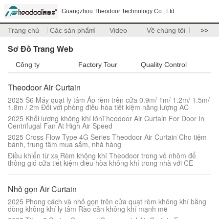
Guangzhou Theodoor Technology Co., Ltd.
Trang chủ
Các sản phẩm
Video
Về chúng tôi
>>
Sơ Đồ Trang Web
Công ty
Factory Tour
Quality Control
Theodoor Air Curtain
2025 S6 Máy quạt ly tâm Áo rèm trên cửa 0.9m/ 1m/ 1.2m/ 1.5m/
1.8m / 2m Đối với phòng điều hòa tiết kiệm năng lượng AC
2025 Khối lượng không khí lớnTheodoor Air Curtain For Door In
Centrifugal Fan At High Air Speed
2025 Cross Flow Type 4G Series Theodoor Air Curtain Cho tiệm
bánh, trung tâm mua sắm, nhà hàng
Điều khiển từ xa Rèm không khí Theodoor trong vỏ nhôm để
thông gió cửa tiết kiệm điều hòa không khí trong nhà với CE
Nhỏ gọn Air Curtain
2025 Phong cách và nhỏ gọn trên cửa quạt rèm không khí bằng
dòng không khí ly tâm Rào cản không khí mạnh mẽ