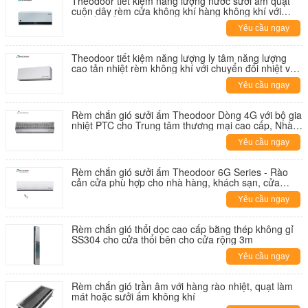
Theodoor tiết kiệm năng lượng nước sưởi ấm quạt
cuộn dây rèm cửa không khí hàng không khí với
chuyển đổi mùa đông và mùa hè
Yêu cầu ngay
Theodoor tiết kiệm năng lượng ly tâm năng lượng
cao tản nhiệt rèm không khí với chuyển đổi nhiệt và
lạnh
Yêu cầu ngay
Rèm chắn gió sưởi ấm Theodoor Dòng 4G với bộ gia
nhiệt PTC cho Trung tâm thương mại cao cấp, Nhà
ga, Khách sạn và Nhà hàng
Yêu cầu ngay
Rèm chắn gió sưởi ấm Theodoor 6G Series - Rào
cản cửa phù hợp cho nhà hàng, khách sạn, cửa
hàng 0.9m-1.8m
Yêu cầu ngay
Rèm chắn gió thổi dọc cao cấp bằng thép không gỉ
SS304 cho cửa thổi bên cho cửa rộng 3m
Yêu cầu ngay
Rèm chắn gió trần âm với hàng rào nhiệt, quạt làm
mát hoặc sưởi ấm không khí