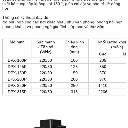
thiết kế cung cấp không khí 180 °, giúp cài đặt và bảo trì dễ dàng
hơn.
Thông số kỹ thuật đầy đủ
Nó phù hợp cho các nơi khác nhau như văn phòng, phòng hội nghị,
phòng khách và phòng ngủ gia đình, lớp học và thư viện.
Mô hình
Sức mạnh
Chiều kính
Khối lượng khôn
/ Tần số
ống
(m3/h)
(V/Hz)
(mm)
Cao
Mứ
DPX-100P
220/50
100
205
DPX-125P
220/50
125
350
DPX-150P
220/50
150
570
DPX-200P
220/50
200
970
DPX-250P
220/50
250
1410
DPX-315P
220/50
315
2206