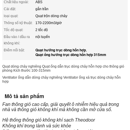
Chất liệu ngoài:
ABS
Cài đặt:
gắn trần
loại quạt:
Quạt trộn dòng chảy
Thông số kỹ thuật:
170-2200m3/giờ
Tốc độ quạt:
2 tốc độ
Đầu vào / đầu ra
nội tuyến
không khí:
Quạt hướng trục dòng hỗn hợp
Điểm nổi bật:
,
Quạt ống hướng trục dòng hỗn hợp 315mm
Quạt dòng chảy nghiêng Quạt ống dẫn trục dòng chảy hỗn hợp cho thông gió
phòng Kích thước 100-315mm
Ventilator ống dẫn dòng chảy nghiêng Ventilator ống xả trục dòng chảy hỗn
hợp
Mô tả sản phẩm
Fan thông gió cao cấp, giải quyết ô nhiễm hiệu quả trong
nhà và thông gió không khí mà không cần mở cửa sổ.
Hệ thống thông gió không khí sạch Theodoor
Không khí trong lành và sức khỏe