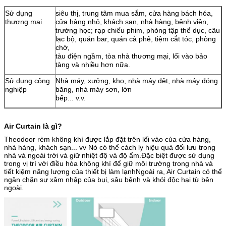
Sử dụng
siêu thị, trung tâm mua sắm, cửa hàng bách hóa,
thương mại
cửa hàng nhỏ, khách sạn, nhà hàng, bệnh viện,
trường học; rạp chiếu phim, phòng tập thể dục, câu
lạc bộ, quán bar, quán cà phê, tiệm cắt tóc, phòng
chờ,
tàu điện ngầm, tòa nhà thương mại, lối vào bảo
tàng và nhiều hơn nữa.
Sử dụng công
Nhà máy, xưởng, kho, nhà máy dệt, nhà máy đóng
nghiệp
băng, nhà máy sơn, lớn
bếp... v.v.
Air Curtain là gì?
Theodoor rèm không khí được lắp đặt trên lối vào của cửa hàng,
nhà hàng, khách sạn... vv Nó có thể cách ly hiệu quả đối lưu trong
nhà và ngoài trời và giữ nhiệt độ và độ ẩm.Đặc biệt được sử dụng
trong vị trí với điều hòa không khí để giữ môi trường trong nhà và
tiết kiệm năng lượng của thiết bị làm lạnhNgoài ra, Air Curtain có thể
ngăn chặn sự xâm nhập của bụi, sâu bệnh và khói độc hại từ bên
ngoài.