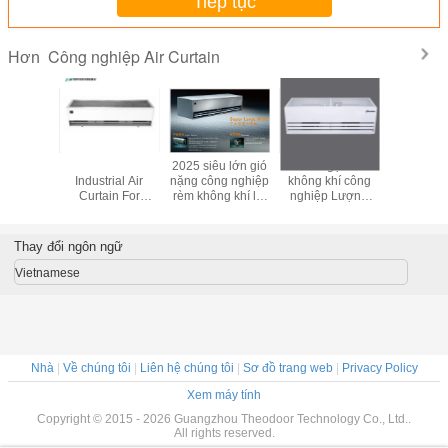
Tiếp tục
Công nghiệp Air Curtain
Hơn
avy Duty
2025 Theodoor
2025 siêu lớn gió
2025 Ngọn rèm
Theodoor
trial
Industrial Air
nặng công nghiệp
không khí công
gió công 
or Air
Curtain For
rèm không khí lối
nghiệp Lượng
Air Curta
in cho
Commercial /
vào cửa lạnh
không khí mạnh
đơn là
ưu trữ /
Factory /
không khí
mẽ 30m/s Đối với
380V-
máy ở 5-
Warehouse Over
nhà máy nhà kho
Thay đổi ngôn ngữ
m
Door Air Blower Ở
đầu cuối cửa mở
5m
ở 7-8m
Vietnamese
Nhà
|
Về chúng tôi
|
Liên hệ chúng tôi
|
Sơ đồ trang web
|
Privacy Policy
Xem máy tính
Copyright © 2015 - 2026 Guangzhou Theodoor Technology Co., Ltd..
All rights reserved.