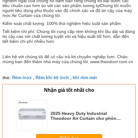
nghiêm ngặt của chúng tôi đảm bảo rằng chúng tôi đạt được các
tiêu chuẩn cao hơn so với các sản phẩm tương tựChúng tôi muốn
người tiêu dùng phụ thuộc vào độ chính xác và độ tin cậy của máy
móc Air Curtain của chúng tôi.
Kiểm soát chất lượng: 100% thử nghiệm hiệu suất sản phẩm.
Tiết kiệm chi phí: Chúng tôi cung cấp rèm không khí lâu dài và đáng
tin cậy cao với chất lượng tuyệt vời và hiệu suất tốt hơn, dẫn đến
tiết kiệm chi phí nhiều hơn.
Liên hệ với chúng tôi để có câu trả lời chuyên nghiệp hơn. Chào
mừng bạn đến thăm nhà máy của chúng tôi. www.theodoor.com.cn
Rèm inox
Rèm khí 60 inch
khí rèm mát
thẻ:
,
,
Nhận giá tốt nhất cho
2025 Heavy Duty Industrial
Theodoor Air Curtain cho phòng
lưu trữ / kho nhà máy ở 5-6m