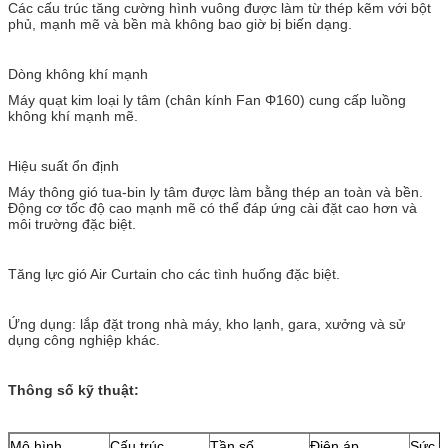
Các cấu trúc tăng cường hình vuông được làm từ thép kẽm với bột
phủ, mạnh mẽ và bền mà không bao giờ bị biến dạng.
Dòng không khí mạnh
Máy quạt kim loại ly tâm (chân kính Fan Φ160) cung cấp luồng
không khí mạnh mẽ.
Hiệu suất ổn định
Máy thông gió tua-bin ly tâm được làm bằng thép an toàn và bền.
Động cơ tốc độ cao mạnh mẽ có thể đáp ứng cài đặt cao hơn và
môi trường đặc biệt.
Tăng lực gió Air Curtain cho các tình huống đặc biệt.
Ứng dụng: lắp đặt trong nhà máy, kho lạnh, gara, xưởng và sử
dụng công nghiệp khác.
Thông số kỹ thuật:
Mô hình
Cấu trúc
Tần số
Điện áp
Sức 