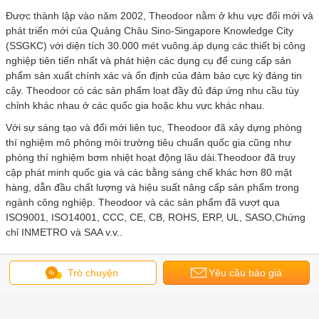
Được thành lập vào năm 2002, Theodoor nằm ở khu vực đổi mới và
phát triển mới của Quảng Châu Sino-Singapore Knowledge City
(SSGKC) với diện tích 30.000 mét vuông.áp dụng các thiết bị công
nghiệp tiên tiến nhất và phát hiện các dụng cụ để cung cấp sản
phẩm sản xuất chính xác và ổn định của đảm bảo cực kỳ đáng tin
cậy. Theodoor có các sản phẩm loạt đầy đủ đáp ứng nhu cầu tùy
chỉnh khác nhau ở các quốc gia hoặc khu vực khác nhau.
Với sự sáng tạo và đổi mới liên tục, Theodoor đã xây dựng phòng
thí nghiệm mô phỏng môi trường tiêu chuẩn quốc gia cũng như
phòng thí nghiệm bơm nhiệt hoạt động lâu dài.Theodoor đã truy
cập phát minh quốc gia và các bằng sáng chế khác hơn 80 mặt
hàng, dẫn đầu chất lượng và hiệu suất nâng cấp sản phẩm trong
ngành công nghiệp. Theodoor và các sản phẩm đã vượt qua
ISO9001, ISO14001, CCC, CE, CB, ROHS, ERP, UL, SASO,Chứng
chỉ INMETRO và SAA v.v..
bơm nhiệt cho nước nóng
thẻ:
,
Trò chuyện
Yêu cầu báo giá
nguồn không khí bể bơi bơm nhiệt
,
air source heat pump for outdoor swimming pool