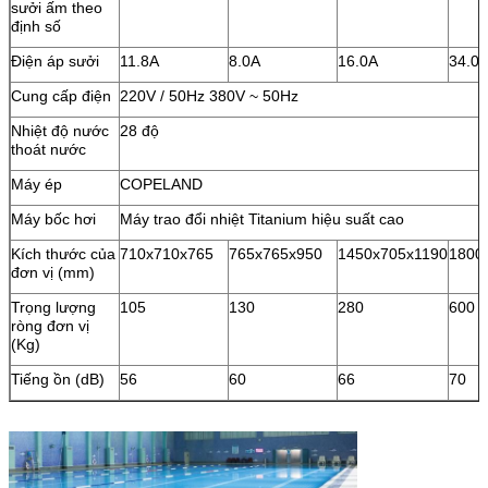
sưởi ấm theo
định số
Điện áp sưởi
11.8A
8.0A
16.0A
34.0
Cung cấp điện
220V / 50Hz 380V ~ 50Hz
Nhiệt độ nước
28 độ
thoát nước
Máy ép
COPELAND
Máy bốc hơi
Máy trao đổi nhiệt Titanium hiệu suất cao
Kích thước của
710x710x765
765x765x950
1450x705x1190
1800
đơn vị (mm)
Trọng lượng
105
130
280
600
ròng đơn vị
(Kg)
Tiếng ồn (dB)
56
60
66
70