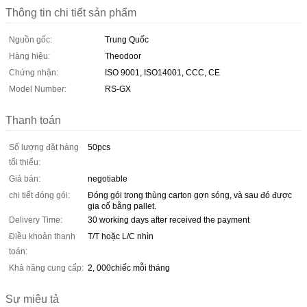
Thông tin chi tiết sản phẩm
Nguồn gốc:
Trung Quốc
Hàng hiệu:
Theodoor
Chứng nhận:
ISO 9001, ISO14001, CCC, CE
Model Number:
RS-GX
Thanh toán
Số lượng đặt hàng
50pcs
tối thiểu:
Giá bán:
negotiable
chi tiết đóng gói:
Đóng gói trong thùng carton gợn sóng, và sau đó được
gia cố bằng pallet.
Delivery Time:
30 working days after received the payment
Điều khoản thanh
T/T hoặc L/C nhìn
toán:
Khả năng cung cấp:
2, 000chiếc mỗi tháng
Sự miêu tả