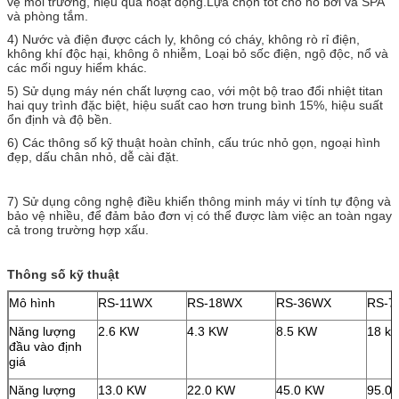
vệ môi trường, hiệu quả hoạt động.Lựa chọn tốt cho hồ bơi và SPA
và phòng tắm.
4) Nước và điện được cách ly, không có cháy, không rò rỉ điện,
không khí độc hại, không ô nhiễm, Loại bỏ sốc điện, ngộ độc, nổ và
các mối nguy hiểm khác.
5) Sử dụng máy nén chất lượng cao, với một bộ trao đổi nhiệt titan
hai quy trình đặc biệt, hiệu suất cao hơn trung bình 15%, hiệu suất
ổn định và độ bền.
6) Các thông số kỹ thuật hoàn chỉnh, cấu trúc nhỏ gọn, ngoại hình
đẹp, dấu chân nhỏ, dễ cài đặt.
7) Sử dụng công nghệ điều khiển thông minh máy vi tính tự động và
bảo vệ nhiều, để đảm bảo đơn vị có thể được làm việc an toàn ngay
cả trong trường hợp xấu.
Thông số kỹ thuật
Mô hình
RS-11WX
RS-18WX
RS-36WX
RS-7
Năng lượng
2.6 KW
4.3 KW
8.5 KW
18 k
đầu vào định
giá
Năng lượng
13.0 KW
22.0 KW
45.0 KW
95.0