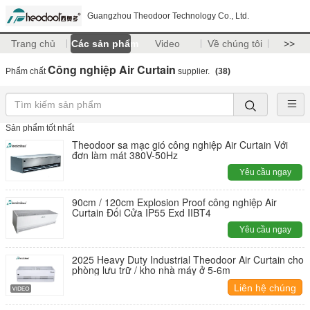
Guangzhou Theodoor Technology Co., Ltd.
Trang chủ
Các sản phẩm
Video
Về chúng tôi
>>
Công nghiệp Air Curtain
Phẩm chất
supplier.
(38)
Sản phẩm tốt nhất
Theodoor sa mạc gió công nghiệp Air Curtain Với
đơn làm mát 380V-50Hz
Yêu cầu ngay
90cm / 120cm Explosion Proof công nghiệp Air
Curtain Đối Cửa IP55 Exd IIBT4
Yêu cầu ngay
2025 Heavy Duty Industrial Theodoor Air Curtain cho
phòng lưu trữ / kho nhà máy ở 5-6m
Liên hệ chúng
tôi