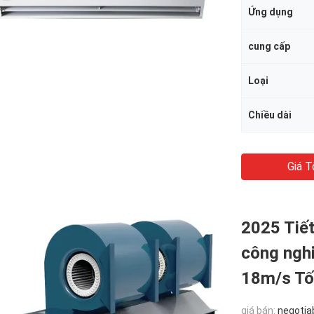
Ứng dụng
cung cấp
Loại
Chiều dài
Giá T
2025 Tiế
công ngh
18m/s Tố
giá bán:
negotia