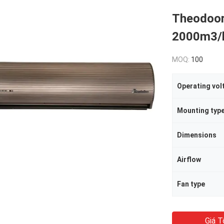
Theodoor 
2000m3/h
MOQ:
100
Operating vol
Mounting typ
Dimensions
Airflow
Fan type
Giá T