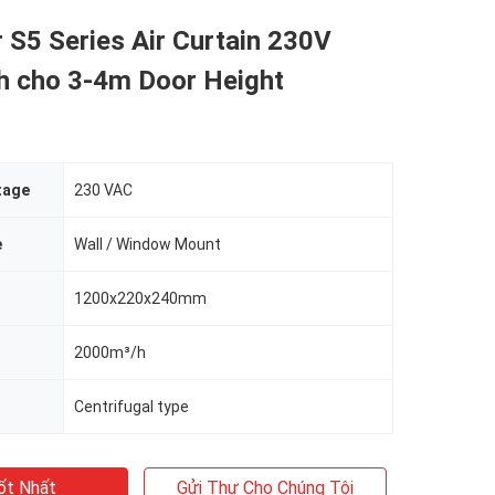
S5 Series Air Curtain 230V
 cho 3-4m Door Height
tage
230 VAC
e
Wall / Window Mount
1200x220x240mm
2000m³/h
Centrifugal type
ốt Nhất
Gửi Thư Cho Chúng Tôi