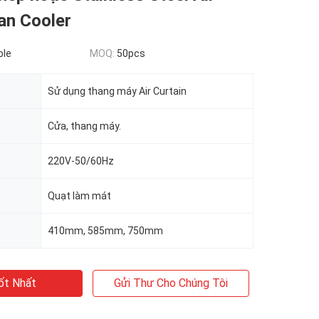
an Cooler
ble
MOQ:
50pcs
Sử dụng thang máy Air Curtain
Cửa, thang máy.
220V-50/60Hz
Quạt làm mát
410mm, 585mm, 750mm
ốt Nhất
Gửi Thư Cho Chúng Tôi