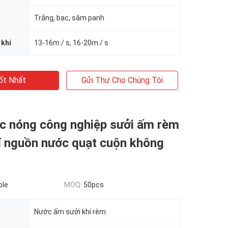
Trắng, bạc, sâm panh
 khí
13-16m / s, 16-20m / s
ốt Nhất
Gửi Thư Cho Chúng Tôi
c nóng công nghiệp sưởi ấm rèm
í nguồn nước quạt cuộn không
ble
MOQ:
50pcs
Nước ấm sưởi khí rèm