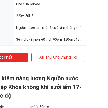
Cho cửa, lối vào
220V-50HZ
Nguồn nước làm mát & sưởi ấm không khí
36 inch, 48 inch, 60 inch 90cm, 120cm, 150cm
ốt Nhất
Gửi Thư Cho Chúng Tôi
t kiệm năng lượng Nguồn nước
iệp Khóa không khí sưởi ấm 17-
c độ
ble
MOQ:
50pcs