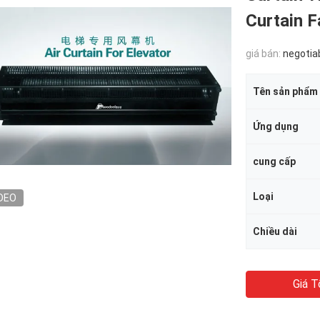
Curtain F
giá bán:
negotia
Tên sản phẩm
Ứng dụng
cung cấp
Loại
DEO
Chiều dài
Giá T