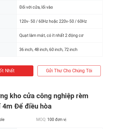
Đối với cửa, lối vào
120v- 50 / 60Hz hoặc 220v-50 / 60Hz
Quạt làm mát, có ít nhất 2 động cơ
36 inch, 48 inch, 60 inch, 72 inch
ốt Nhất
Gửi Thư Cho Chúng Tôi
ng kho cửa công nghiệp rèm
í 4m Để điều hòa
ble
MOQ:
100 đơn vị