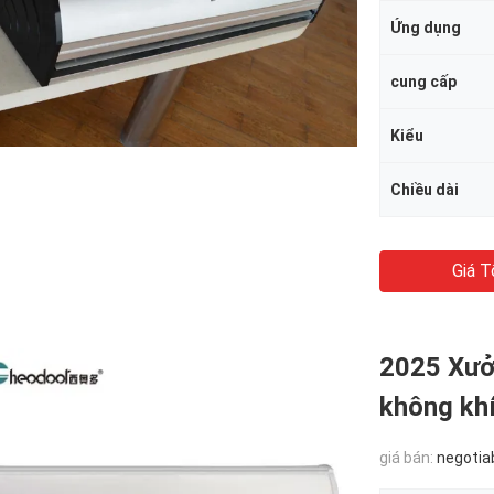
Ứng dụng
cung cấp
Kiểu
Chiều dài
Giá T
2025 Xưở
không kh
giá bán:
negotia