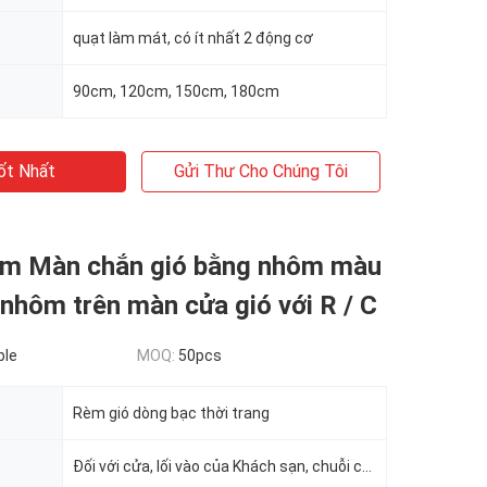
quạt làm mát, có ít nhất 2 động cơ
90cm, 120cm, 150cm, 180cm
ốt Nhất
Gửi Thư Cho Chúng Tôi
tâm Màn chắn gió bằng nhôm màu
nhôm trên màn cửa gió với R / C
ble
MOQ:
50pcs
Rèm gió dòng bạc thời trang
Đối với cửa, lối vào của Khách sạn, chuỗi cửa hàng, cửa hàng