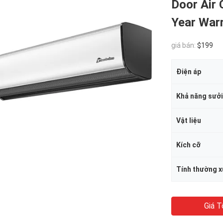
Door Air 
Year War
giá bán:
$199
Điện áp
Khả năng sưở
Vật liệu
Kích cỡ
Tính thường 
Giá T