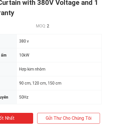
Curtain with 380V Voltage and 1
ranty
MOQ:
2
380 v
i ấm
10kW
Hợp kim nhôm
90 cm, 120 cm, 150 cm
xuyên
50Hz
ốt Nhất
Gửi Thư Cho Chúng Tôi