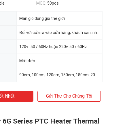
ble
MOQ:
50pcs
Màn gió dòng gió thế giới
Đối với cửa ra vào cửa hàng, khách sạn, nhà hàng, cửa hàng, siêu thị
120v- 50 / 60Hz hoặc 220v-50 / 60Hz
Mát đơn
90cm, 100cm, 120cm, 150cm, 180cm, 200cm
ốt Nhất
Gửi Thư Cho Chúng Tôi
 6G Series PTC Heater Thermal