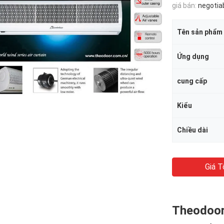
giá bán:
negotia
Tên sản phẩm
Ứng dụng
cung cấp
Kiểu
Chiều dài
Giá T
Theodoor