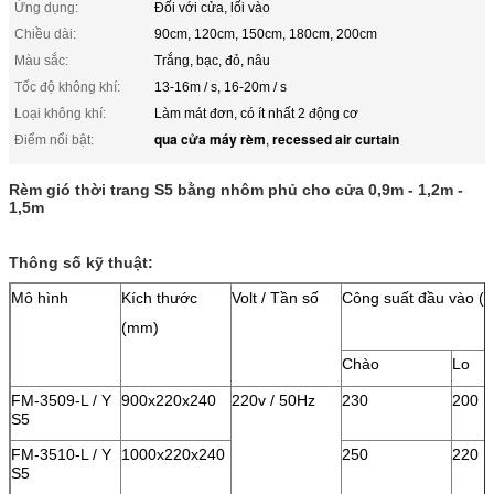
Ứng dụng:
Đối với cửa, lối vào
Chiều dài:
90cm, 120cm, 150cm, 180cm, 200cm
Màu sắc:
Trắng, bạc, đỏ, nâu
Tốc độ không khí:
13-16m / s, 16-20m / s
Loại không khí:
Làm mát đơn, có ít nhất 2 động cơ
qua cửa máy rèm
recessed air curtain
Điểm nổi bật:
,
Rèm gió thời trang S5 bằng nhôm phủ cho cửa 0,9m - 1,2m -
1,5m
Thông số kỹ thuật:
Mô hình
Kích thước
Volt / Tần số
Công suất đầu vào (
(mm)
Chào
Lo
FM-3509-L / Y
900x220x240
220v / 50Hz
230
200
S5
FM-3510-L / Y
1000x220x240
250
220
S5