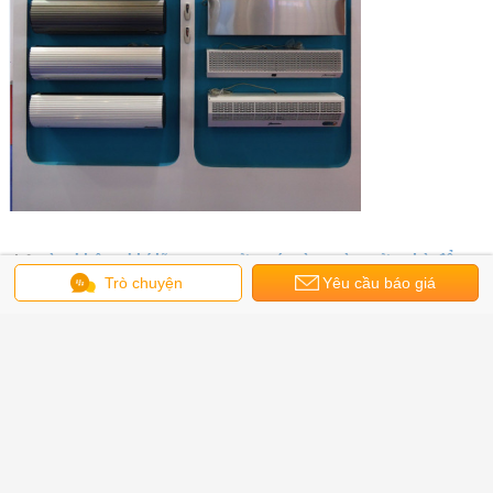
rèm không khí lõm
qua cửa máy rèm
rèm cửa nhà để xe
thẻ:
,
,
Trò chuyện
Yêu cầu báo giá
Nhận giá tốt nhất cho
Sản phẩm HVAC Tiết kiệm năng
lượng Màn cửa không khí điện
90cm / 120cm / 150cm / 180cm /
200cm
Tiếp tục