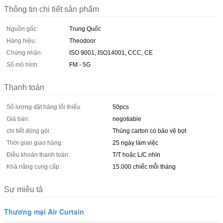
Thông tin chi tiết sản phẩm
Nguồn gốc:
Trung Quốc
Hàng hiệu:
Theodoor
Chứng nhận:
ISO 9001, ISO14001, CCC, CE
Số mô hình:
FM - 5G
Thanh toán
Số lượng đặt hàng tối thiểu:
50pcs
Giá bán:
negotiable
chi tiết đóng gói:
Thùng carton có bảo vệ bọt
Thời gian giao hàng:
25 ngày làm việc
Điều khoản thanh toán:
T/T hoặc L/C nhìn
Khả năng cung cấp:
15.000 chiếc mỗi tháng
Sự miêu tả
Thương mại Air Curtain