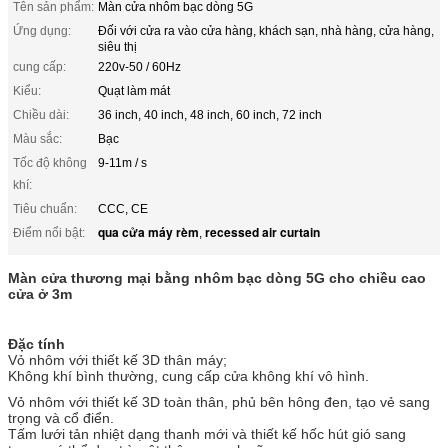
Tên sản phẩm:
Màn cửa nhôm bạc dòng 5G
Ứng dụng:
Đối với cửa ra vào cửa hàng, khách sạn, nhà hàng, cửa hàng,
siêu thị
cung cấp:
220v-50 / 60Hz
Kiểu:
Quạt làm mát
Chiều dài:
36 inch, 40 inch, 48 inch, 60 inch, 72 inch
Màu sắc:
Bạc
Tốc độ không
9-11m / s
khí:
Tiêu chuẩn:
CCC, CE
qua cửa máy rèm
recessed air curtain
Điểm nổi bật:
,
Màn cửa thương mại bằng nhôm bạc dòng 5G cho chiều cao
cửa ở 3m
Đặc tính
Vỏ nhôm với thiết kế 3D thân máy;
Không khí bình thường, cung cấp cửa không khí vô hình.
Vỏ nhôm với thiết kế 3D toàn thân, phủ bên hông đen, tạo vẻ sang
trọng và cổ điển.
Tấm lưới tản nhiệt dạng thanh mới và thiết kế hốc hút gió sang