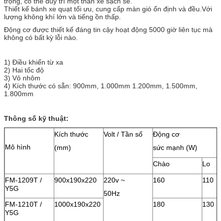
trọng, có thể duy trì một thân xe sạch sẽ.
Thiết kế bánh xe quạt tối ưu, cung cấp màn gió ổn định và đều.Với
lượng không khí lớn và tiếng ồn thấp.
Động cơ được thiết kế đáng tin cậy hoạt động 5000 giờ liên tục mà
không có bất kỳ lỗi nào.
1) Điều khiển từ xa
2) Hai tốc độ
3) Vỏ nhôm
4) Kích thước có sẵn: 900mm, 1.000mm 1.200mm, 1.500mm,
1.800mm
Thông số kỹ thuật:
Kích thước
Volt / Tần số
Động cơ
Mô hình
(mm)
sức mạnh (W)
Chào
Lo
FM-1209T /
900x190x220
220v ~
160
110
Y5G
50Hz
FM-1210T /
1000x190x220
180
130
Y5G