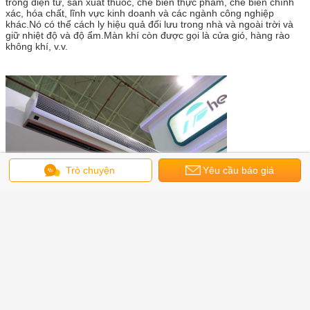
trong điện tử, sản xuất thuốc, chế biến thực phẩm, chế biến chính
xác, hóa chất, lĩnh vực kinh doanh và các ngành công nghiệp
khác.Nó có thể cách ly hiệu quả đối lưu trong nhà và ngoài trời và
giữ nhiệt độ và độ ẩm.Màn khí còn được gọi là cửa gió, hàng rào
không khí, v.v.
Trò chuyện
Yêu cầu báo giá
rèm không khí lõm
qua cửa máy rèm
rèm cửa nhà để xe
thẻ:
,
,
Nhận giá tốt nhất cho