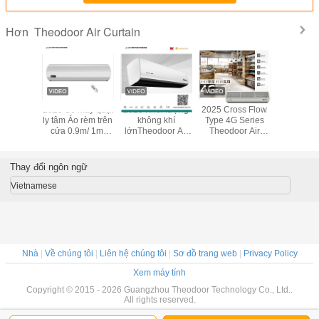
Theodoor Air Curtain
Hơn
thời trang
2025 S6 Máy quạt
2025 Khối lượng
2025 Cross Flow
Thời t
ửa gió
ly tâm Áo rèm trên
không khí
Type 4G Series
Theodoo
o 6G với
cửa 0.9m/ 1m/
lớnTheodoor Air
Theodoor Air
Curtain 
ển từ xa
1.2m/ 1.5m/ 1.8m /
Curtain For Door
Curtain Cho tiệm
chiều dài
2m Đối với phòng
In Centrifugal Fan
bánh, trung tâm
khí lạnh 
điều hòa tiết kiệm
At High Air Speed
mua sắm, nhà
mại Co
Thay đổi ngôn ngữ
năng lượng AC
hàng
Vietnamese
Nhà
|
Về chúng tôi
|
Liên hệ chúng tôi
|
Sơ đồ trang web
|
Privacy Policy
Xem máy tính
Copyright © 2015 - 2026 Guangzhou Theodoor Technology Co., Ltd..
All rights reserved.