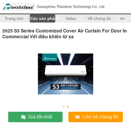
Guangzhou Theodoor Technology Co., Ltd.
Trang chủ
Các sản phẩm
Video
Về chúng tôi
>>
2025 S3 Series Customized Cover Air Curtain For Door In
Commercial Với điều khiển từ xa
Giá tốt nhất
Liên hệ chúng tôi