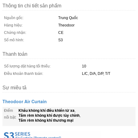
Thông tin chi tiết sản phẩm
Nguồn gốc:
Trung Quốc
Hàng hiệu:
Theodoor
Chứng nhận:
CE
Số mô hình:
S3
Thanh toán
Số lượng đặt hàng tối thiểu:
10
Điều khoản thanh toán:
L/C, D/A, D/P, T/T
Sự miêu tả
Theodoor Air Curtain
Khẩu không khí điều khiển từ xa
Điểm
,
Tấm rèm không khí được tùy chỉnh
,
nổi bật:
Tấm rèm không khí thương mại