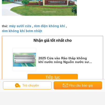
máy sưởi cửa
rèm điện không khí
thẻ:
,
,
rèm không khí bơm nhiệt
Nhận giá tốt nhất cho
2025 Cửa vào Rào tháp không
khí nước nóng Nguồn nước sưởi
ấm và làm mát Khóa cửa không
khí RM-3509-S
Tiếp tục
Trò chuyện
Yêu cầu báo giá
Nước nóng Air Curtain
Hơn