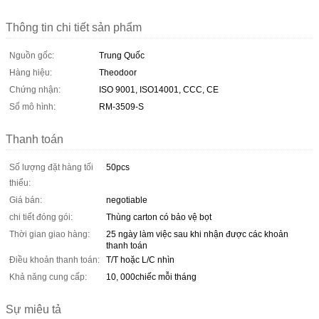
Thông tin chi tiết sản phẩm
Nguồn gốc:
Trung Quốc
Hàng hiệu:
Theodoor
Chứng nhận:
ISO 9001, ISO14001, CCC, CE
Số mô hình:
RM-3509-S
Thanh toán
Số lượng đặt hàng tối
50pcs
thiểu:
Giá bán:
negotiable
chi tiết đóng gói:
Thùng carton có bảo vệ bọt
Thời gian giao hàng:
25 ngày làm việc sau khi nhận được các khoản
thanh toán
Điều khoản thanh toán:
T/T hoặc L/C nhìn
Khả năng cung cấp:
10, 000chiếc mỗi tháng
Sự miêu tả