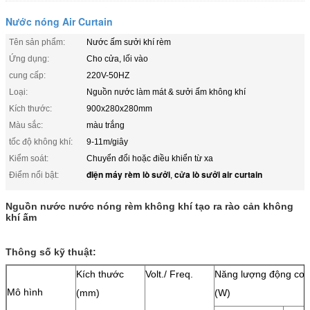
Nước nóng Air Curtain
Tên sản phẩm:
Nước ấm sưởi khí rèm
Ứng dụng:
Cho cửa, lối vào
cung cấp:
220V-50HZ
Loại:
Nguồn nước làm mát & sưởi ấm không khí
Kích thước:
900x280x280mm
Màu sắc:
màu trắng
tốc độ không khí:
9-11m/giây
Kiểm soát:
Chuyển đổi hoặc điều khiển từ xa
điện máy rèm lò sưởi
cửa lò sưởi air curtain
Điểm nổi bật:
,
Nguồn nước nước nóng rèm không khí tạo ra rào cản không
khí ấm
Thông số kỹ thuật:
Kích thước
Volt./ Freq.
Năng lượng động cơ
Mô hình
(mm)
(W)