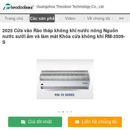
Guangzhou Theodoor Technology Co., Ltd.
Trang chủ
Các sản phẩm
Video
Về chúng tôi
>>
2025 Cửa vào Rào tháp không khí nước nóng Nguồn
nước sưởi ấm và làm mát Khóa cửa không khí RM-3509-
S
Giá tốt nhất
Liên hệ chúng tôi