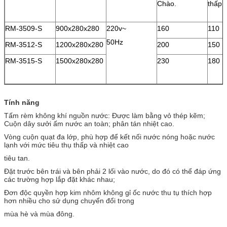
Chào.
thấp
RM-3509-S
900x280x280
220v~
160
110
50Hz
RM-3512-S
1200x280x280
200
150
RM-3515-S
1500x280x280
230
180
Tính năng
Tấm rèm không khí nguồn nước: Được làm bằng vỏ thép kẽm;
Cuộn dây sưởi ấm nước an toàn; phân tán nhiệt cao.
Vòng cuộn quạt đa lớp, phù hợp để kết nối nước nóng hoặc nước
lạnh với mức tiêu thụ thấp và nhiệt cao
tiêu tan.
Đặt trước bên trái và bên phải 2 lối vào nước, do đó có thể đáp ứng
các trường hợp lắp đặt khác nhau;
Đơn độc quyền hợp kim nhôm không gỉ ốc nước thu tụ thích hợp
hơn nhiều cho sử dụng chuyển đổi trong
mùa hè và mùa đông.